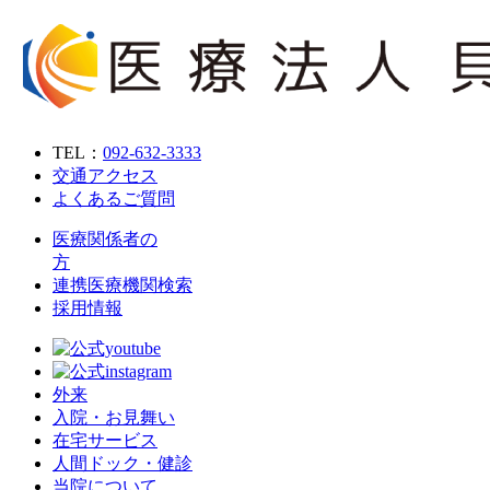
TEL：
092-632-3333
交通アクセス
よくあるご質問
医療関係者の
方
連携医療機関検索
採用情報
外来
入院・お見舞い
在宅サービス
人間ドック・健診
当院について