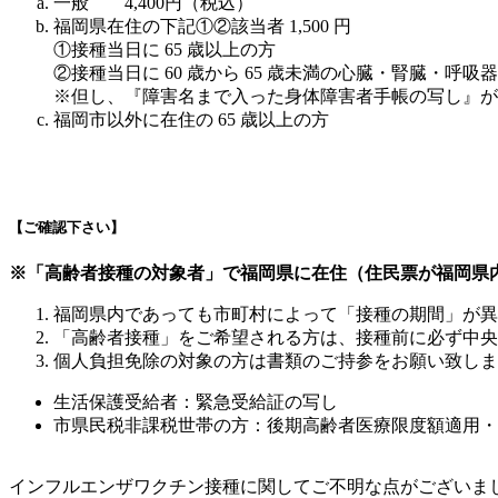
一般 4,400円（税込）
福岡県在住の下記①②該当者 1,500 円
①接種当日に 65 歳以上の方
②接種当日に 60 歳から 65 歳未満の心臓・腎臓・
※但し、『障害名まで入った身体障害者手帳の写し』が
福岡市以外に在住の 65 歳以上の方
【ご確認下さい】
※「高齢者接種の対象者」で福岡県に在住（住民票が福岡県
福岡県内であっても市町村によって「接種の期間」が異
「高齢者接種」をご希望される方は、接種前に必ず中央
個人負担免除の対象の方は書類のご持参をお願い致しま
生活保護受給者：緊急受給証の写し
市県民税非課税世帯の方：後期高齢者医療限度額適用・
インフルエンザワクチン接種に関してご不明な点がございま