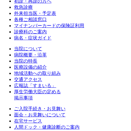
初診・再診の方へ
救急診療
外来担当医・予定表
各種ご相談窓口
マイナンバーカードの保険証利用
診療科のご案内
病名・症状ガイド
当院について
病院概要・沿革
当院の特長
医療設備の紹介
地域活動への取り組み
交通アクセス
広報誌「すまいる」
厚生労働大臣の定める
掲示事項
ご入院手続き・お見舞い
面会・お見舞いについて
在宅サービス
人間ドック・健康診断のご案内