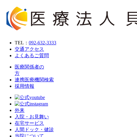
TEL：
092-632-3333
交通アクセス
よくあるご質問
医療関係者の
方
連携医療機関検索
採用情報
外来
入院・お見舞い
在宅サービス
人間ドック・健診
当院について