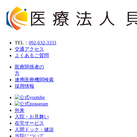
TEL：
092-632-3333
交通アクセス
よくあるご質問
医療関係者の
方
連携医療機関検索
採用情報
外来
入院・お見舞い
在宅サービス
人間ドック・健診
当院について