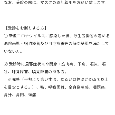
なお、受診の際は、マスクの原則着用をお願い致します。
【受診をお断りする方】
① 新型コロナウイルスに感染した後、厚生労働省の定める
退院基準・宿泊療養及び自宅療養等の解除基準を満たして
いない方。
② 受診時に風邪症状※や関節・筋肉痛、下痢、嘔気、嘔
吐、味覚障害、嗅覚障害のある方。
※発熱（平熱より高い体温、あるいは体温が
37.5
℃以上
を目安とする。）、咳、呼吸困難、全身倦怠感、咽頭痛、
鼻汁、鼻閉、頭痛