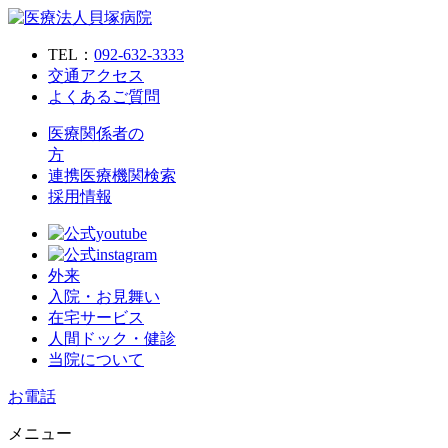
TEL：
092-632-3333
交通アクセス
よくあるご質問
医療関係者の
方
連携医療機関検索
採用情報
外来
入院・お見舞い
在宅サービス
人間ドック・健診
当院について
お電話
メニュー