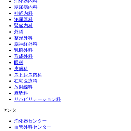
消化器内科
糖尿病内科
神経内科
泌尿器科
腎臓内科
外科
整形外科
脳神経外科
乳腺外科
形成外科
眼科
皮膚科
ストレス内科
在宅医療科
放射線科
麻酔科
リハビリテーション科
センター
消化器センター
血管外科センター