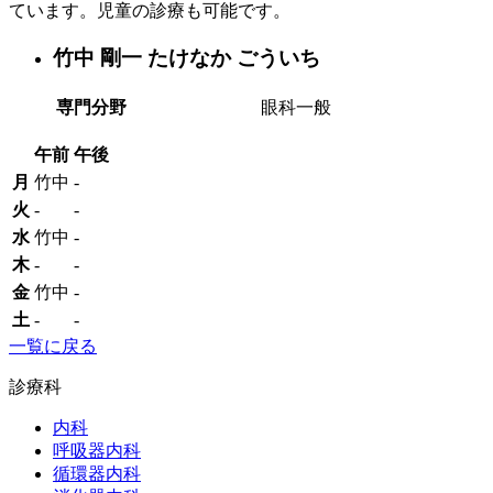
ています。児童の診療も可能です。
竹中 剛一
たけなか ごういち
専門分野
眼科一般
午前
午後
月
竹中
-
火
-
-
水
竹中
-
木
-
-
金
竹中
-
土
-
-
一覧に戻る
診療科
内科
呼吸器内科
循環器内科